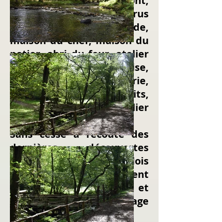
constructions : pont,
bâtiment de service, murus
gallicus, poste de garde,
maison du chef, maison du
potier, abri du four, atelier
de céramique, remise,
atelier de tissage, écurie,
grenier à fourrage, puits,
sanctuaire, taverne, atelier
de forge et de bronze.
Sans cesse à l’écoute des
dernières découvertes
archéologiques, les Gaulois
d’Esse poursuivent
l’édification et
l’aménagement du village
de Coriobona.