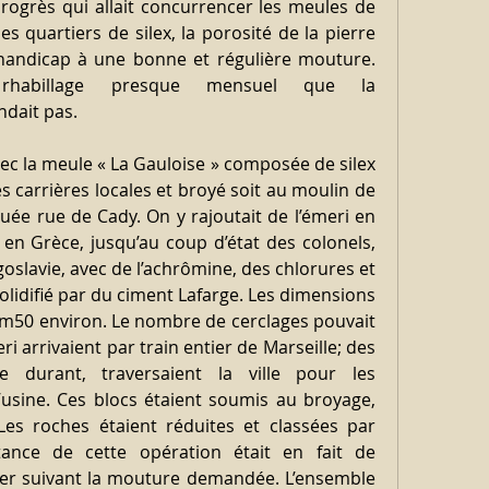
rogrès qui allait concurrencer les meules de 
es quartiers de silex, la porosité de la pierre 
handicap à une bonne et régulière mouture. 
 rhabillage presque mensuel que la 
dait pas.
ec la meule « La Gauloise » composée de silex 
s carrières locales et broyé soit au moulin de 
ituée rue de Cady. On y rajoutait de l’émeri en 
en Grèce, jusqu’au coup d’état des colonels, 
slavie, avec de l’achrômine, des chlorures et 
solidifié par du ciment Lafarge. Les dimensions 
2m50 environ. Le nombre de cerclages pouvait 
ri arrivaient par train entier de Marseille; des 
 durant, traversaient la ville pour les 
’usine. Ces blocs étaient soumis au broyage, 
es roches étaient réduites et classées par 
tance de cette opération était en fait de 
er suivant la mouture demandée. L’ensemble 