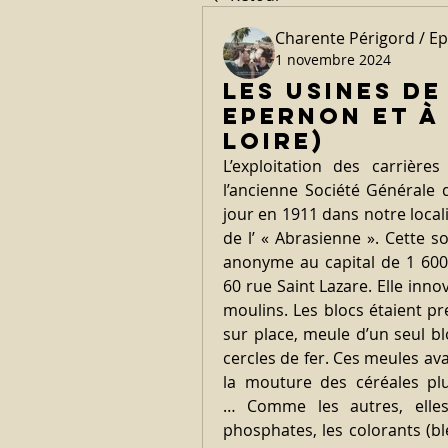
Charente Périgord / E
1 novembre 2024
Les usines de
Epernon et à
Loire)
L’exploitation des carrières
l’ancienne Société Générale de
jour en 1911 dans notre locali
de l’ « Abrasienne ». Cette s
anonyme au capital de 1 600 0
60 rue Saint Lazare. Elle innov
moulins. Les blocs étaient p
sur place, meule d’un seul b
cercles de fer. Ces meules av
la mouture des céréales plu
… Comme les autres, elles 
phosphates, les colorants (b