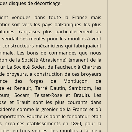
 des disques de décorticage.
taient vendues dans toute la France mais 
er soit vers les pays balkaniques les plus 
olonies françaises plus particulièrement au 
 vendait ses meules pour les moulins à vent 
 constructeurs mécaniciens qui fabriquaient 
animale. Les bons de commandes que nous 
on de la Société Abrasienne) émanent de la 
ur La Société Soder, de Faucheux à Chartres 
e broyeurs. a construction de ces broyeurs 
ence des forges de Montluçon, de 
tte et Renault, Tarré Dautin, Sambrom, les 
urs, Socam, Teisset-Rose et Brault). Les 
ose et Brault sont les plus courants dans 
idérée comme le grenier de la France et où 
 importante. Faucheux dont le fondateur était 
s, créa ces établissements en 1890, pour la 
coles en tous genres. Les moulins à farine « 