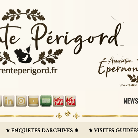
⚜︎ ENQUÊTES D'ARCHIVES ⚜︎
⚜︎ VISITES GUIDÉES