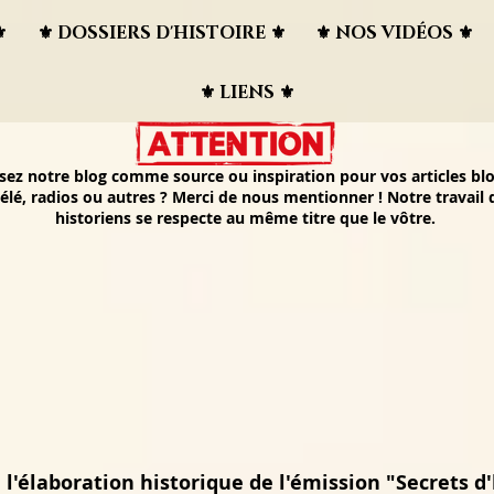
︎
⚜︎ DOSSIERS D'HISTOIRE ⚜︎
⚜︎ NOS VIDÉOS ⚜︎
⚜︎ LIENS ⚜︎
isez notre blog comme source ou inspiration pour vos articles blo
élé, radios ou autres ? Merci de nous mentionner ! Notre travail
historiens se respecte au même titre que le vôtre.
 l'élaboration historique de l'émission "Secrets d'h