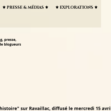
⚜︎ PRESSE & MÉDIAS ⚜︎
⚜︎ EXPLORATIONS ⚜︎
g, presse,
 de blogueurs
istoire" sur Ravaillac, diffusé le mercredi 15 avri