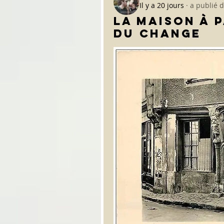
Il y a 20 jours
·
a publié 
La maison à p
du change