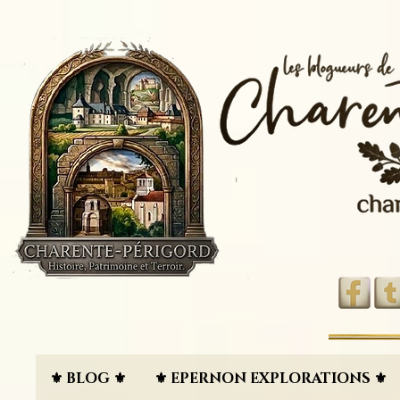
⚜︎ BLOG ⚜︎
⚜︎ EPERNON EXPLORATIONS ⚜︎