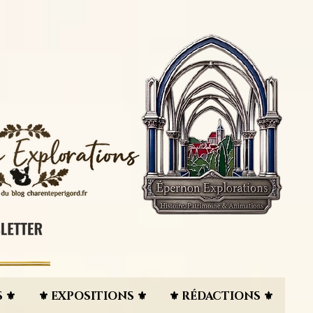
 ⚜︎
⚜︎ EXPOSITIONS ⚜︎
⚜︎ RÉDACTIONS ⚜︎