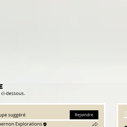
e
 ci-dessous.
oupe suggéré
Rejoindre
pernon Explorations