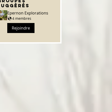
Groupes
suggérés
Epernon Explorations
4 membres
Rejoindre