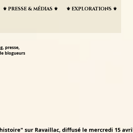
⚜︎ PRESSE & MÉDIAS ⚜︎
⚜︎ EXPLORATIONS ⚜︎
g, presse,
 de blogueurs
istoire" sur Ravaillac, diffusé le mercredi 15 avri