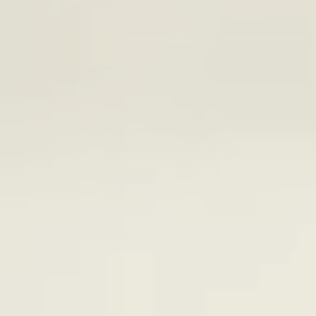
Littérature, chroniques & interview
Cinéma, séries télés
EURE & LOIR
Roman : Lunéas - tome 1 -
SUD-CHA
Expositions Joséphine Baker