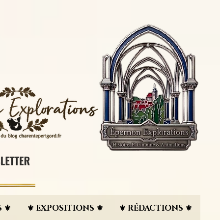
 ⚜︎
⚜︎ EXPOSITIONS ⚜︎
⚜︎ RÉDACTIONS ⚜︎