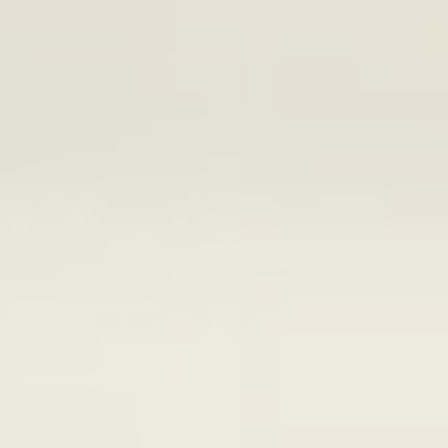
 & jeux vidéos
ÉPERNON
RENTE