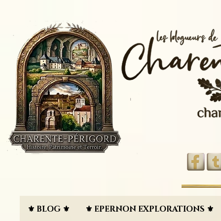
⚜︎ BLOG ⚜︎
⚜︎ EPERNON EXPLORATIONS ⚜︎