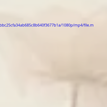
62bbc25cfa34ab685c8b640f3677b1a/1080p/mp4/file.m