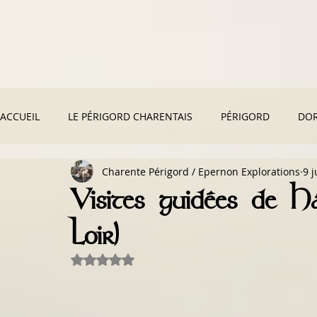
ACCUEIL
LE PÉRIGORD CHARENTAIS
PÉRIGORD
DO
Charente Périgord / Epernon Explorations
9 
GASTRONOMIE LOCALE & RECETTES
AU FIL DE L'HISTOI
Visites guidées de 
Loir)
MONUMENTS HISTORIQUES
NATURE & DÉCOUVERTES
Noté NaN étoiles sur 5.
FORÊT COMESTIBLE & BOTANIQUE
VOYAGES & AVENTU