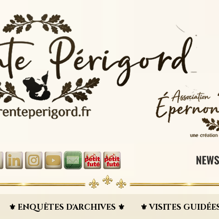
⚜︎ ENQUÊTES D'ARCHIVES ⚜︎
⚜︎ VISITES GUIDÉES