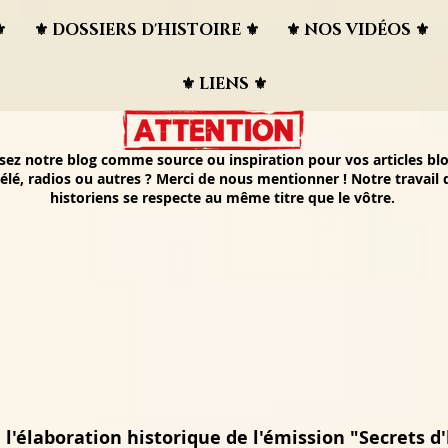
︎
⚜︎ DOSSIERS D'HISTOIRE ⚜︎
⚜︎ NOS VIDÉOS ⚜︎
⚜︎ LIENS ⚜︎
isez notre blog comme source ou inspiration pour vos articles blo
élé, radios ou autres ? Merci de nous mentionner ! Notre travail
historiens se respecte au même titre que le vôtre.
 l'élaboration historique de l'émission "Secrets d'h