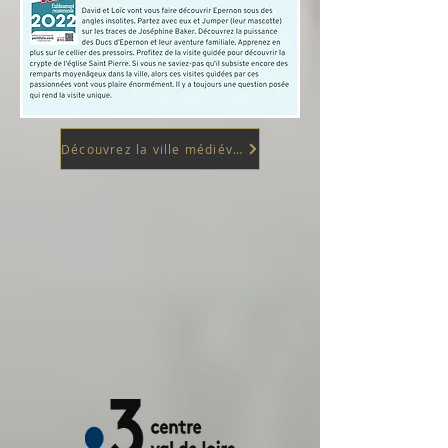
Découvrez la ville médiévale d'EPERNON en Eure et Loir (28)