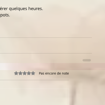
cérer quelques heures.
 pots.
Noté 0 étoile sur 5.
Pas encore de note