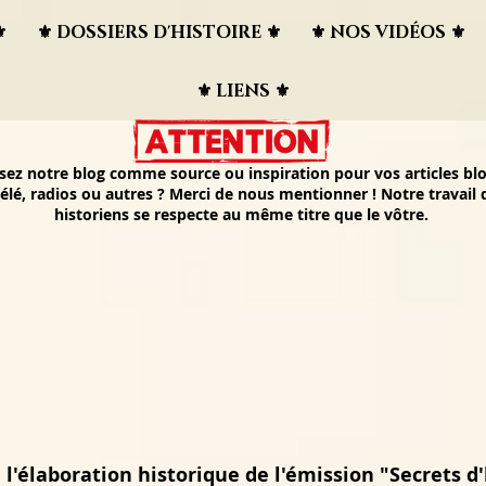
︎
⚜︎ DOSSIERS D'HISTOIRE ⚜︎
⚜︎ NOS VIDÉOS ⚜︎
⚜︎ LIENS ⚜︎
isez notre blog comme source ou inspiration pour vos articles blo
élé, radios ou autres ? Merci de nous mentionner ! Notre travail
historiens se respecte au même titre que le vôtre.
 l'élaboration historique de l'émission "Secrets d'h