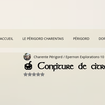
ACCUEIL
LE PÉRIGORD CHARENTAIS
PÉRIGORD
DO
Charente Périgord / Epernon Explorations
10 
GASTRONOMIE LOCALE & RECETTES
AU FIL DE L'HISTOI
🍯 Confiture de citro
Noté NaN étoiles sur 5.
MONUMENTS HISTORIQUES
NATURE & DÉCOUVERTES
FORÊT COMESTIBLE & BOTANIQUE
VOYAGES & AVENTU