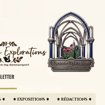
 ⚜︎
⚜︎ EXPOSITIONS ⚜︎
⚜︎ RÉDACTIONS ⚜︎