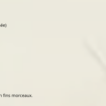
hée)
en fins morceaux.