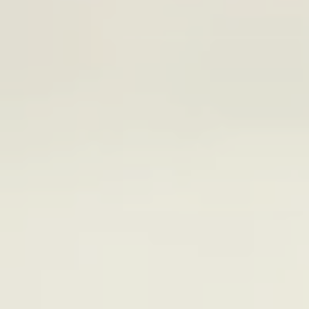
Littérature, chroniques & interview
Cinéma, séries télés
EURE & LOIR
Roman : Lunéas - tome 1 -
SUD-CHA
Expositions Joséphine Baker