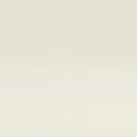
 & jeux vidéos
ÉPERNON
RENTE