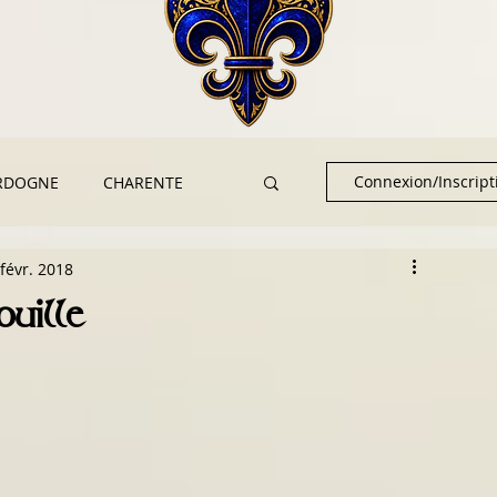
Connexion/Inscript
RDOGNE
CHARENTE
févr. 2018
RE
uille
SCIENCES & ARCHÉOLOGIE
RES
Tèrra Aventura