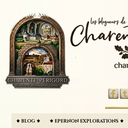
⚜︎ BLOG ⚜︎
⚜︎ EPERNON EXPLORATIONS ⚜︎