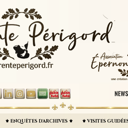
⚜︎ ENQUÊTES D'ARCHIVES ⚜︎
⚜︎ VISITES GUIDÉES