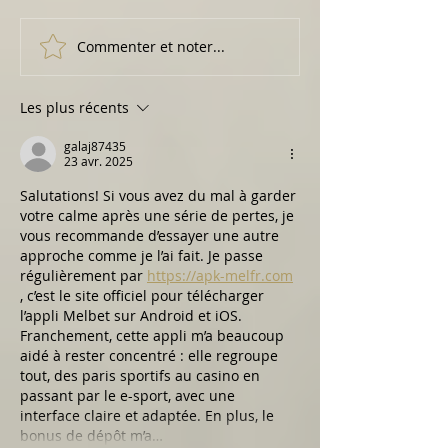
Commenter et noter...
Le Caviar de Neuvic en
La gelée de pinea
Périgord
Charentes
Les plus récents
galaj87435
23 avr. 2025
Salutations! Si vous avez du mal à garder 
votre calme après une série de pertes, je 
vous recommande d’essayer une autre 
approche comme je l’ai fait. Je passe 
régulièrement par 
https://apk-melfr.com
, c’est le site officiel pour télécharger 
l’appli Melbet sur Android et iOS. 
Franchement, cette appli m’a beaucoup 
aidé à rester concentré : elle regroupe 
tout, des paris sportifs au casino en 
passant par le e-sport, avec une 
interface claire et adaptée. En plus, le 
bonus de dépôt m’a…